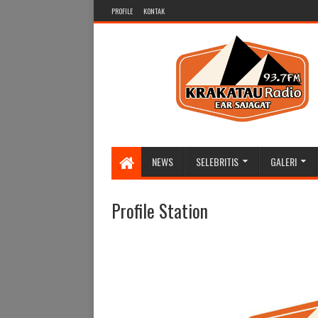
PROFILE
KONTAK
NEWS
SELEBRITIS
GALERI
Profile Station
IR LEBIH DARI SEKEDAR RADIO LO
PAGE @ 937 Krakatau Radio, ig @ 937_k