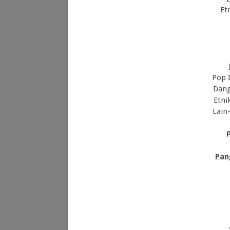
Et
Pop 
Dang
Etni
Lain-
P
Pan