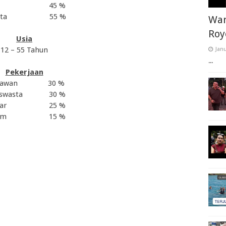
45 %
ta
55 %
War
Roy
Usia
12 – 55 Tahun
Janu
...
Pekerjaan
yawan
30 %
swasta
30 %
ar
25 %
um
15 %