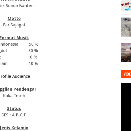
nik Sunda Banten
Motto
Ear Sajagat
Format Musik
Indonesia
50 %
dut
30 %
k
10 %
lain
10 %
VID
rofile Audience
ggilan Pendengar
Kaka Teteh
Status
SES : A,B,C,D
Jenis Kelamin