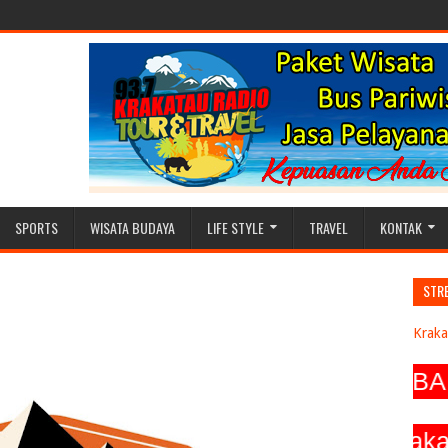
SPORTS
WISATA BUDAYA
LIFE STYLE
TRAVEL
KONTAK
STR
Kraka
KAL, SEIRING DENGAN BERKEMBANGN
rakatau_radio, Twitter @ 937Krakatau