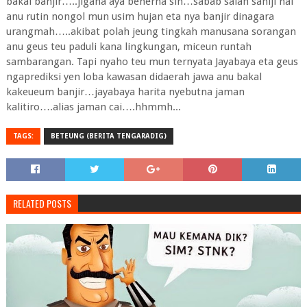
bakal banjir…..jigana aya benerna sih…sabab salah sahiji hal
anu rutin nongol mun usim hujan eta nya banjir dinagara
urangmah…..akibat polah jeung tingkah manusana sorangan
anu geus teu paduli kana lingkungan, miceun runtah
sambarangan. Tapi nyaho teu mun ternyata Jayabaya eta geus
ngaprediksi yen loba kawasan didaerah jawa anu bakal
kakeueum banjir…jayabaya harita nyebutna jaman
kalitiro….alias jaman cai….hhmmh...
TAGS:
BETEUNG (BERITA TENGARADIG)
RELATED POSTS