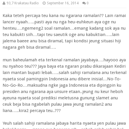
93,7 Krakatau Radio
September 16, 2014
0
Kaka teteh percaya teu kana nu ngarana ramalan?? Lain ramai
lancer nyaah…..pasti aya nu nga heu-euhkeun aya oge nu
henteu….ngemeng2 soal ramalan…emang kadang sok aya nu
teu kabukti siih…tapi teu saeutik oge anu kabuktian…..lain
jalema baeee anu bisa diramal, tapi kondisi jeung situasi hiji
nagara geh bisa diramal….
mun baheulamah eta terkenal ramalan jayabaya….hayooo aya
nu nyahoo teu??? Jaya baya eta ngaran prabu dikarajaan Kediri
lain mantan bupati lebak…..salah sahiji ramalana anu terkenal
nyaeta soal pamingpin Indonesia anu dibere inisial…No-To-
No-Go-Ro…maksudna ngke jaga Indonesia eta dipingpin ku
presiden anu ngarana aya unsure etaan..jeung nu keur heboh
ayeuna nyaeta soal prediksi meletusna gunung slamet anu
ceuk beja bisa ngabelah pulau jawa jeung ramalan2 anu
liana…..kira2 percaya teu..???
Yeuh salah sahiji ramalana jabaya harita nyaeta yen pulau jawa