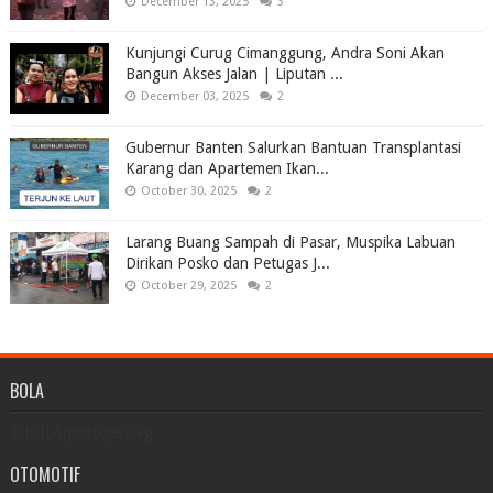
December 13, 2025
3
Kunjungi Curug Cimanggung, Andra Soni Akan
Bangun Akses Jalan | Liputan ...
December 03, 2025
2
Gubernur Banten Salurkan Bantuan Transplantasi
Karang dan Apartemen Ikan...
October 30, 2025
2
Larang Buang Sampah di Pasar, Muspika Labuan
Dirikan Posko dan Petugas J...
October 29, 2025
2
BOLA
3/BOLA/post-per-tag
OTOMOTIF