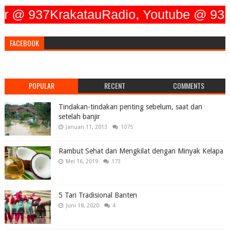
@ 937KrakatauRadio, Youtube @ 93.7 Kr
FACEBOOK
POPULAR
RECENT
COMMENTS
Tindakan-tindakan penting sebelum, saat dan
setelah banjir
Januari 11, 2013
1075
Rambut Sehat dan Mengkilat dengan Minyak Kelapa
Mei 16, 2019
173
5 Tari Tradisional Banten
Juni 18, 2020
4