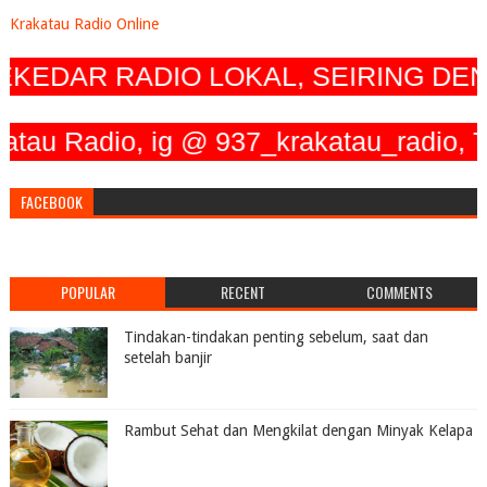
Krakatau Radio Online
KEDAR RADIO LOKAL, SEIRING DEN
 Radio, ig @ 937_krakatau_radio, Twit
FACEBOOK
POPULAR
RECENT
COMMENTS
Tindakan-tindakan penting sebelum, saat dan
setelah banjir
Rambut Sehat dan Mengkilat dengan Minyak Kelapa