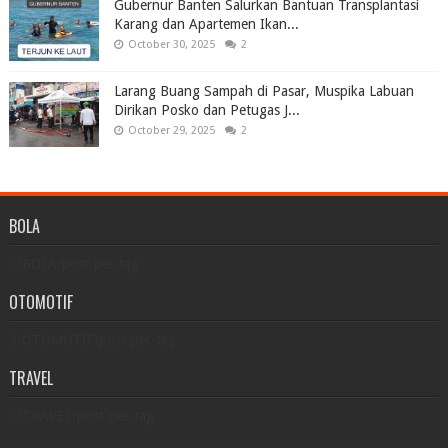
Gubernur Banten Salurkan Bantuan Transplantasi
Karang dan Apartemen Ikan...
October 30, 2025
2
Larang Buang Sampah di Pasar, Muspika Labuan
Dirikan Posko dan Petugas J...
October 29, 2025
2
BOLA
3/BOLA/post-per-tag
OTOMOTIF
3/OTOMOTIF/post-per-tag
TRAVEL
3/TRAVEL/post-per-tag