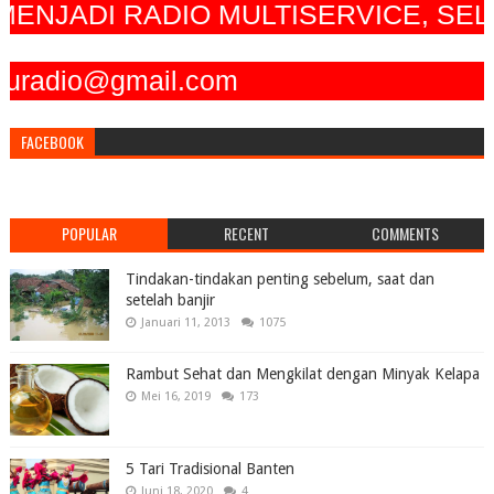
DI RADIO MULTISERVICE, SELAIN D
radio@gmail.com
FACEBOOK
POPULAR
RECENT
COMMENTS
Tindakan-tindakan penting sebelum, saat dan
setelah banjir
Januari 11, 2013
1075
Rambut Sehat dan Mengkilat dengan Minyak Kelapa
Mei 16, 2019
173
5 Tari Tradisional Banten
Juni 18, 2020
4