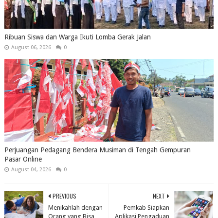
Ribuan Siswa dan Warga Ikuti Lomba Gerak Jalan
August 06, 2026
0
Perjuangan Pedagang Bendera Musiman di Tengah Gempuran
Pasar Online
August 04, 2026
0
PREVIOUS
NEXT
Menikahlah dengan
Pemkab Siapkan
Orang yang Bisa
Aplikasi Pengaduan