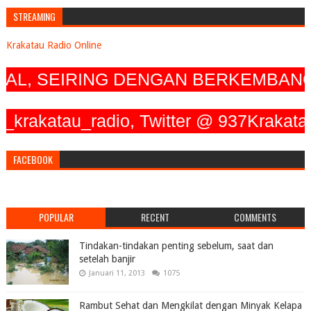
STREAMING
Krakatau Radio Online
, SEIRING DENGAN BERKEMBANGNYA
katau_radio, Twitter @ 937KrakatauRad
FACEBOOK
POPULAR
RECENT
COMMENTS
Tindakan-tindakan penting sebelum, saat dan
setelah banjir
Januari 11, 2013
1075
Rambut Sehat dan Mengkilat dengan Minyak Kelapa