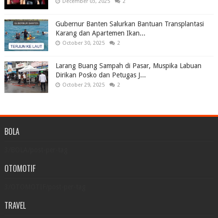
December 03, 2025
2
Gubernur Banten Salurkan Bantuan Transplantasi
Karang dan Apartemen Ikan...
October 30, 2025
2
Larang Buang Sampah di Pasar, Muspika Labuan
Dirikan Posko dan Petugas J...
October 29, 2025
2
BOLA
3/BOLA/post-per-tag
OTOMOTIF
3/OTOMOTIF/post-per-tag
TRAVEL