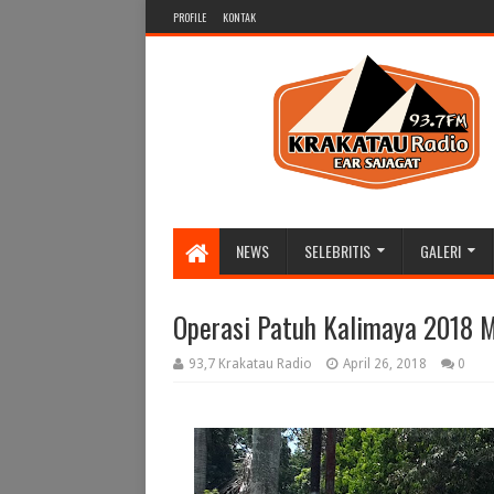
PROFILE
KONTAK
NEWS
SELEBRITIS
GALERI
Operasi Patuh Kalimaya 2018 M
93,7 Krakatau Radio
April 26, 2018
0
HADIR LEBIH DARI SEKEDAR RADIO 
FANPAGE @ 937 Krakatau Radio, ig @ 93