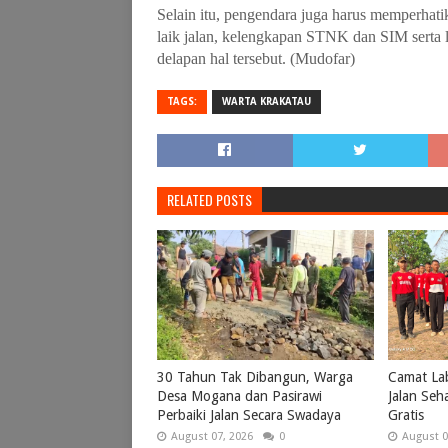
Selain itu, pengendara juga harus memperhati
laik jalan, kelengkapan STNK dan SIM serta l
delapan hal tersebut. (Mudofar)
TAGS:
WARTA KRAKATAU
RELATED POSTS
30 Tahun Tak Dibangun, Warga
Camat Lab
Desa Mogana dan Pasirawi
Jalan Seh
Perbaiki Jalan Secara Swadaya
Gratis
August 07, 2026
0
August 0