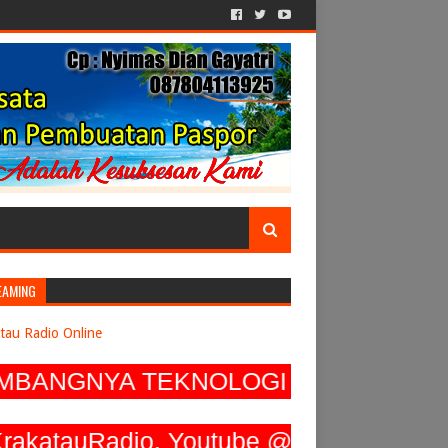
EAMING
tau Radio Online
NGNYA TEKNOLOGI TERUS MENGEMBAN
tauRadio, Youtube @ 93.7 Krakatau Ra