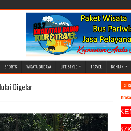
SPORTS
WISATA BUDAYA
LIFE STYLE
TRAVEL
KONTAK
ulai Digelar
STR
Kraka
LOKAL, SEIRING DENGAN BERKEMBA
7_krakatau_radio, Twitter @ 937Kraka