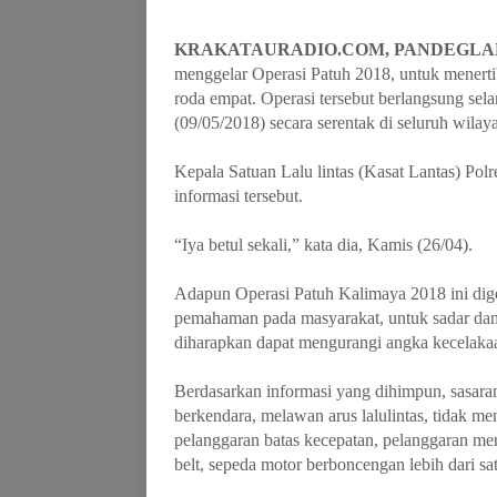
KRAKATAURADIO.COM, PANDEGL
menggelar Operasi Patuh 2018, untuk menert
roda empat. Operasi tersebut berlangsung sel
(09/05/2018) secara serentak di seluruh wilaya
Kepala Satuan Lalu lintas (Kasat Lantas) Po
informasi tersebut.
“Iya betul sekali,” kata dia, Kamis (26/04).
Adapun Operasi Patuh Kalimaya 2018 ini dig
pemahaman pada masyarakat, untuk sadar dan p
diharapkan dapat mengurangi angka kecelakaan
Berdasarkan informasi yang dihimpun, sasara
berkendara, melawan arus lalulintas, tidak m
pelanggaran batas kecepatan, pelanggaran m
belt, sepeda motor berboncengan lebih dari 