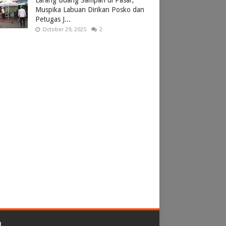
Larang Buang Sampah di Pasar,
Muspika Labuan Dirikan Posko dan
Petugas J...
October 29, 2025
2
L