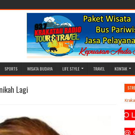
SPORTS
WISATA BUDAYA
LIFE STYLE
TRAVEL
KONTAK
nikah Lagi
STR
Kraka
R LEBIH DARI SEKEDAR RADIO LOK
AGE @ 937 Krakatau Radio, ig @ 937_kr