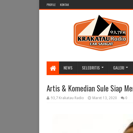
PROFILE
KONTAK
NEWS
SELEBRITIS
GALERI
Artis & Komedian Sule Siap Me
93,7 Krakatau Radio
Maret 13, 2020
0
HADI
FANP