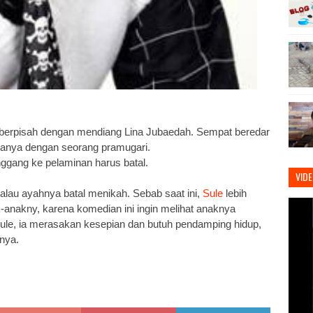
h berpisah dengan mendiang Lina Jubaedah. Sempat beredar
danya dengan seorang pramugari.
ggang ke pelaminan harus batal.
VID
lau ayahnya batal menikah. Sebab saat ini,
Sule
lebih
nakny, karena komedian ini ingin melihat anaknya
 Sule, ia merasakan kesepian dan butuh pendamping hidup,
nya.