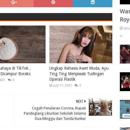
War
Roy
Janu
...
ahaya di TikTok ,
Ungkap Rahasia Awet Muda, Ayu
Dicampur Boraks
Ting Ting Menjawab Tudingan
Operasi Plastik
2023
0
July 17, 2023
0
NEXT
Cegah Penularan Corona, Bupati
Pandeglang Liburkan Sekolah Selama
Dua Minggu dan Tunda Kunker