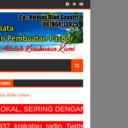
EAMING
tau Radio Online
AL, SEIRING DENGAN BERKEMBANGNY
akatau_radio, Twitter @ 937KrakatauR