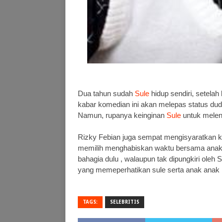
Dua tahun sudah
Sule
hidup sendiri, setela
kabar komedian ini akan melepas status du
Namun, rupanya keinginan
Sule
untuk melen
Rizky Febian juga sempat mengisyaratkan ka
memilih menghabiskan waktu bersama anak-a
bahagia dulu , walaupun tak dipungkiri oleh
yang memeperhatikan sule serta anak anak 
TAGS:
SELEBRITIS