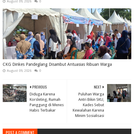
August 09, 2026
0
CKG Dinkes Pandeglang Disambut Antuasias Ribuan Warga
August 09, 2026
0
PREVIOUS
NEXT
Diduga Karena
Puluhan Warga
Korsleting, Rumah
Antri Bikin SKU,
Panggung di Menes
Kades Sebut
Habis Terbakar
Kewalahan Karena
Minim Sosialisasi
POST A COMMENT