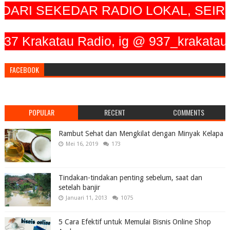
RI SEKEDAR RADIO LOKAL, SEIRIN
akatau Radio, ig @ 937_krakatau_radio
FACEBOOK
POPULAR
RECENT
COMMENTS
Rambut Sehat dan Mengkilat dengan Minyak Kelapa
Mei 16, 2019
173
Tindakan-tindakan penting sebelum, saat dan
setelah banjir
Januari 11, 2013
1075
5 Cara Efektif untuk Memulai Bisnis Online Shop