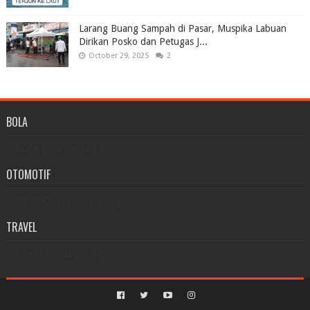
Larang Buang Sampah di Pasar, Muspika Labuan
Dirikan Posko dan Petugas J...
October 29, 2025
2
BOLA
3/BOLA/post-per-tag
OTOMOTIF
3/OTOMOTIF/post-per-tag
TRAVEL
3/TRAVEL/post-per-tag