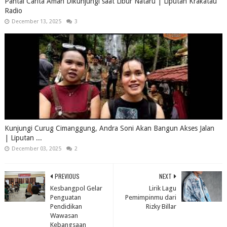
Pantai Carita Aman Dikunjungi saat Libur Nataru | Liputan Krakatau
Radio
December 13, 2025
3
Kunjungi Curug Cimanggung, Andra Soni Akan Bangun Akses Jalan
| Liputan ...
December 03, 2025
2
PREVIOUS
NEXT
Kesbangpol Gelar
Lirik Lagu
Penguatan
Pemimpinmu dari
Pendidikan
Rizky Billar
Wawasan
Kebangsaan