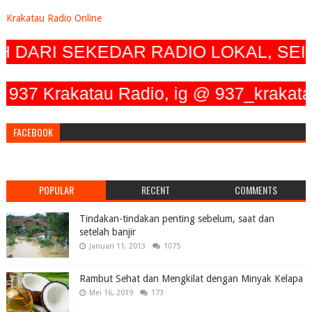
Krakatau Radio Online
 DARI SEKEDAR RADIO LOKAL, SEIR
Krakatau Radio, ig @ 937_krakatau_ra
FACEBOOK
POPULAR
RECENT
COMMENTS
Tindakan-tindakan penting sebelum, saat dan
setelah banjir
Januari 11, 2013
1075
Rambut Sehat dan Mengkilat dengan Minyak Kelapa
Mei 16, 2019
173