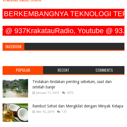
ERKEMBANGNYA TEKNOLOGI TERUS M
 937KrakatauRadio, Youtube @ 93.7 Kr
FACEBOOK
POPULAR
RECENT
COMMENTS
Tindakan-tindakan penting sebelum, saat dan
setelah banjir
Januari 11, 2013
1075
Rambut Sehat dan Mengkilat dengan Minyak Kelapa
Mei 16, 2019
173