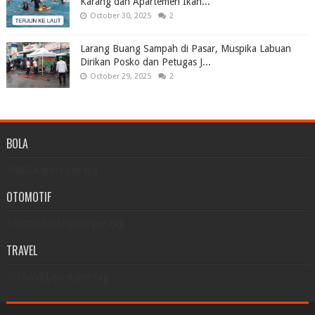
Karang dan Apartemen Ikan...
October 30, 2025
2
Larang Buang Sampah di Pasar, Muspika Labuan
Dirikan Posko dan Petugas J...
October 29, 2025
2
BOLA
3/BOLA/post-per-tag
OTOMOTIF
3/OTOMOTIF/post-per-tag
TRAVEL
3/TRAVEL/post-per-tag