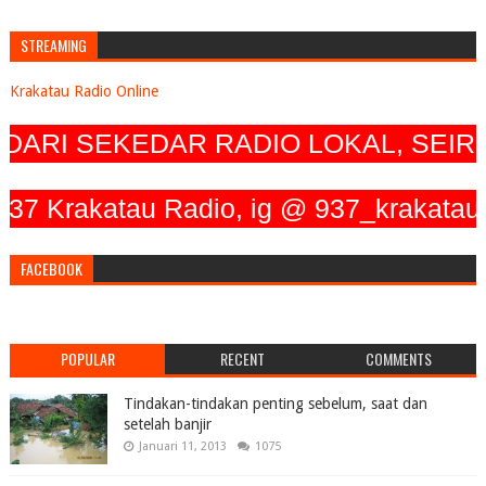
STREAMING
Krakatau Radio Online
ARI SEKEDAR RADIO LOKAL, SEIRI
rakatau Radio, ig @ 937_krakatau_radi
FACEBOOK
POPULAR
RECENT
COMMENTS
Tindakan-tindakan penting sebelum, saat dan
setelah banjir
Januari 11, 2013
1075