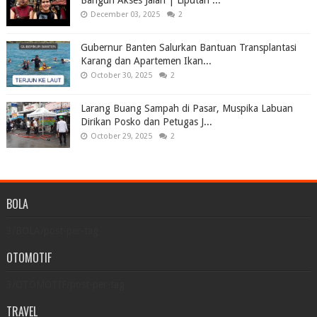
Bangun Akses Jalan | Liputan ...
December 03, 2025
2
Gubernur Banten Salurkan Bantuan Transplantasi
Karang dan Apartemen Ikan...
October 30, 2025
2
Larang Buang Sampah di Pasar, Muspika Labuan
Dirikan Posko dan Petugas J...
October 29, 2025
2
BOLA
3/BOLA/post-per-tag
OTOMOTIF
3/OTOMOTIF/post-per-tag
TRAVEL