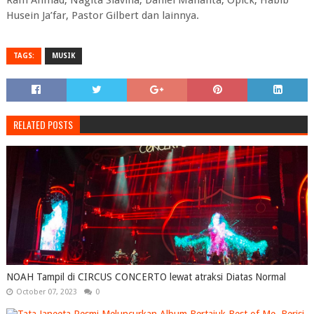
Raffi Ahmad, Nagita Slavina, Daniel Mananta, Opick, Habib
Husein Ja’far, Pastor Gilbert dan lainnya.
TAGS:
MUSIK
RELATED POSTS
NOAH Tampil di CIRCUS CONCERTO lewat atraksi Diatas Normal
October 07, 2023
0