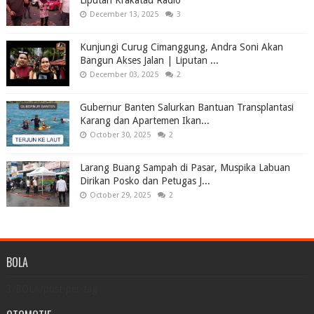
Liputan Krakatau Radio
December 13, 2025
3
Kunjungi Curug Cimanggung, Andra Soni Akan
Bangun Akses Jalan | Liputan ...
December 03, 2025
2
Gubernur Banten Salurkan Bantuan Transplantasi
Karang dan Apartemen Ikan...
October 30, 2025
2
Larang Buang Sampah di Pasar, Muspika Labuan
Dirikan Posko dan Petugas J...
October 29, 2025
2
BOLA
3/BOLA/post-per-tag