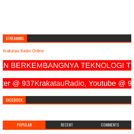
STREAMING
Krakatau Radio Online
BERKEMBANGNYA TEKNOLOGI TERUS 
@ 937KrakatauRadio, Youtube @ 93.7 K
FACEBOOK
POPULAR
RECENT
COMMENTS