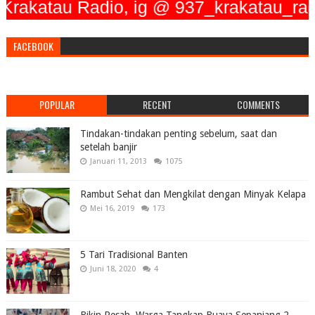
au Radio, ig @ 937_krakatau_radio, T
FACEBOOK
POPULAR
RECENT
COMMENTS
Tindakan-tindakan penting sebelum, saat dan
setelah banjir
Januari 11, 2013
1075
Rambut Sehat dan Mengkilat dengan Minyak Kelapa
Mei 16, 2019
173
5 Tari Tradisional Banten
Juni 18, 2020
4
Bikin Resah, Warga Tangkap Buaya Sepanjang 2