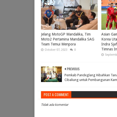
Jelang MotoGP Mandalika, Tim
Asian Gam
Moto2 Pertamina Mandalika SAG
Korea Uta
Team Temui Menpora
Indra Sjaf
Timnas I
October 07, 2023
0
Septembe
PREVIOUS
Pemkab Pandeglang Hibahkan Tana
Cibaliung untuk Pembangunan Ka
POST A COMMENT
Tidak ada komentar