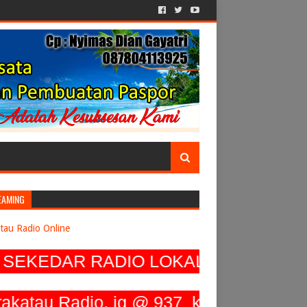
EAMING
tau Radio Online
KEDAR RADIO LOKAL, SEIRING DEN
Radio, ig @ 937_krakatau_radio, Twit