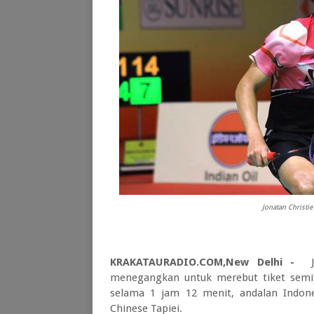
Jonatan Christie
KRAKATAURADIO.COM,New Delhi -
J
menegangkan untuk merebut tiket semifi
selama 1 jam 12 menit, andalan Indone
Chinese Tapiei.