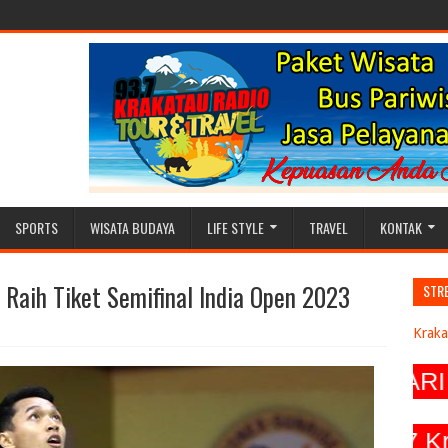
SPORTS
WISATA BUDAYA
LIFE STYLE
TRAVEL
KONTAK
 Raih Tiket Semifinal India Open 2023
STR
Kraka
HADIR LEBIH DARI SE
FANPAGE @ 937 Krakatau 