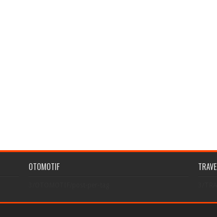
OTOMOTIF
TRAVE
3/OTOMOTIF/post-per-tag
3/TRA