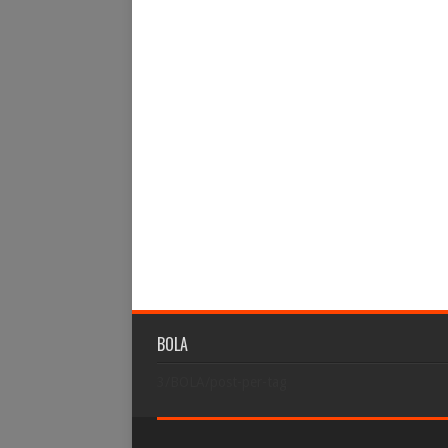
BOLA
3/BOLA/post-per-tag
Created By
Sora Templates
&
Blogger Templates