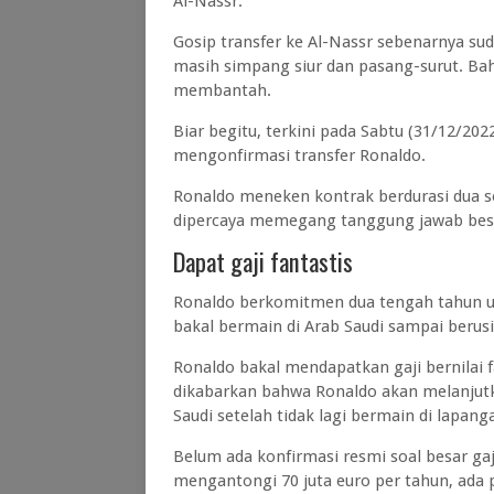
Al-Nassr.
Gosip transfer ke Al-Nassr sebenarnya su
masih simpang siur dan pasang-surut. Bah
membantah.
Biar begitu, terkini pada Sabtu (31/12/202
mengonfirmasi transfer Ronaldo.
Ronaldo meneken kontrak berdurasi dua s
dipercaya memegang tanggung jawab besar
Dapat gaji fantastis
Ronaldo berkomitmen dua tengah tahun un
bakal bermain di Arab Saudi sampai berus
Ronaldo bakal mendapatkan gaji bernilai 
dikabarkan bahwa Ronaldo akan melanjutk
Saudi setelah tidak lagi bermain di lapang
Belum ada konfirmasi resmi soal besar ga
mengantongi 70 juta euro per tahun, ada