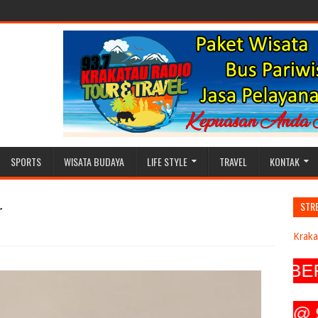
SPORTS
WISATA BUDAYA
LIFE STYLE
TRAVEL
KONTAK
r
STR
Kraka
IO LOKAL, SEIRING DENGAN BERKE
@ 937_krakatau_radio, Twitter @ 937K