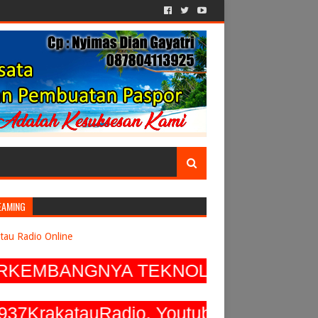
EAMING
tau Radio Online
MBANGNYA TEKNOLOGI TERUS MENGEM
rakatauRadio, Youtube @ 93.7 Krakatau