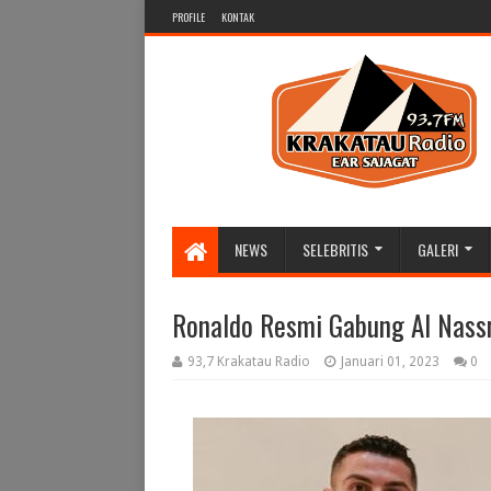
PROFILE
KONTAK
NEWS
SELEBRITIS
GALERI
Ronaldo Resmi Gabung Al Nass
93,7 Krakatau Radio
Januari 01, 2023
0
HADIR LEBIH DARI SEKEDAR RAD
FANPAGE @ 937 Krakatau Radio, ig 