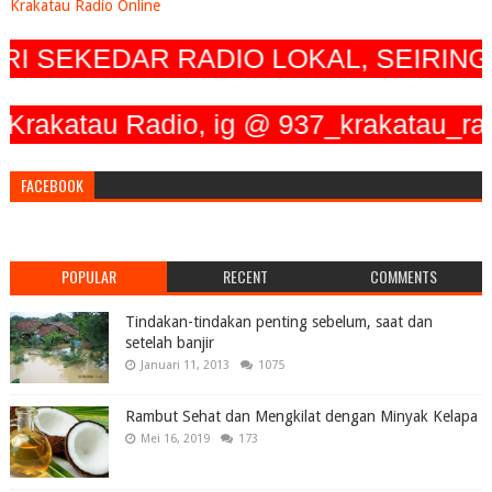
Krakatau Radio Online
 SEKEDAR RADIO LOKAL, SEIRING D
tau Radio, ig @ 937_krakatau_radio, T
FACEBOOK
POPULAR
RECENT
COMMENTS
Tindakan-tindakan penting sebelum, saat dan
setelah banjir
Januari 11, 2013
1075
Rambut Sehat dan Mengkilat dengan Minyak Kelapa
Mei 16, 2019
173