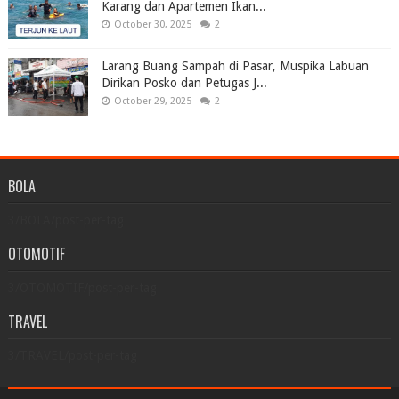
Karang dan Apartemen Ikan...
October 30, 2025
2
Larang Buang Sampah di Pasar, Muspika Labuan
Dirikan Posko dan Petugas J...
October 29, 2025
2
BOLA
3/BOLA/post-per-tag
OTOMOTIF
3/OTOMOTIF/post-per-tag
TRAVEL
3/TRAVEL/post-per-tag