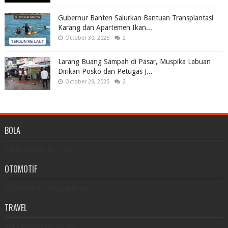
Gubernur Banten Salurkan Bantuan Transplantasi
Karang dan Apartemen Ikan...
October 30, 2025
2
Larang Buang Sampah di Pasar, Muspika Labuan
Dirikan Posko dan Petugas J...
October 29, 2025
2
BOLA
3/BOLA/post-per-tag
OTOMOTIF
3/OTOMOTIF/post-per-tag
TRAVEL
3/TRAVEL/post-per-tag