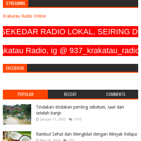
STREAMING
Krakatau Radio Online
EKEDAR RADIO LOKAL, SEIRING DEN
 Radio, ig @ 937_krakatau_radio, Twi
FACEBOOK
POPULAR
RECENT
COMMENTS
Tindakan-tindakan penting sebelum, saat dan
setelah banjir
Januari 11, 2013
1075
Rambut Sehat dan Mengkilat dengan Minyak Kelapa
Mei 16, 2019
173