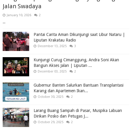
Jalan Swadaya
January 10, 2026
2
...
Pantai Carita Aman Dikunjungi saat Libur Nataru |
Liputan Krakatau Radio
December 13, 2025
3
Kunjungi Curug Cimanggung, Andra Soni Akan
Bangun Akses Jalan | Liputan ...
December 03, 2025
2
Gubernur Banten Salurkan Bantuan Transplantasi
Karang dan Apartemen Ikan...
October 30, 2025
2
Larang Buang Sampah di Pasar, Muspika Labuan
Dirikan Posko dan Petugas J...
October 29, 2025
2