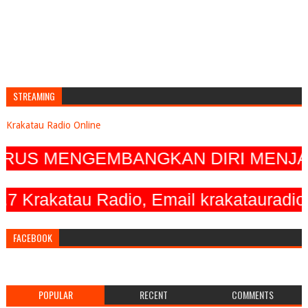
STREAMING
Krakatau Radio Online
 MENGEMBANGKAN DIRI MENJADI RAD
Krakatau Radio, Email krakatauradio@
FACEBOOK
POPULAR
RECENT
COMMENTS