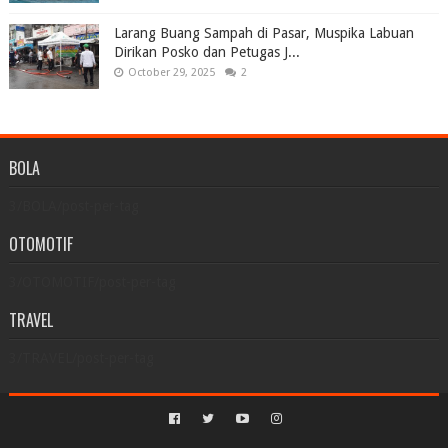
Larang Buang Sampah di Pasar, Muspika Labuan
Dirikan Posko dan Petugas J...
October 29, 2025
2
BOLA
3/BOLA/post-per-tag
OTOMOTIF
3/OTOMOTIF/post-per-tag
TRAVEL
3/TRAVEL/post-per-tag