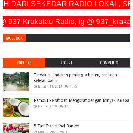
 DARI SEKEDAR RADIO LOKAL, SEIR
Krakatau Radio, ig @ 937_krakatau_ra
FACEBOOK
POPULAR
RECENT
COMMENTS
Tindakan-tindakan penting sebelum, saat dan
setelah banjir
Januari 11, 2013
1075
Rambut Sehat dan Mengkilat dengan Minyak Kelapa
Mei 16, 2019
173
5 Tari Tradisional Banten
Juni 18, 2020
4