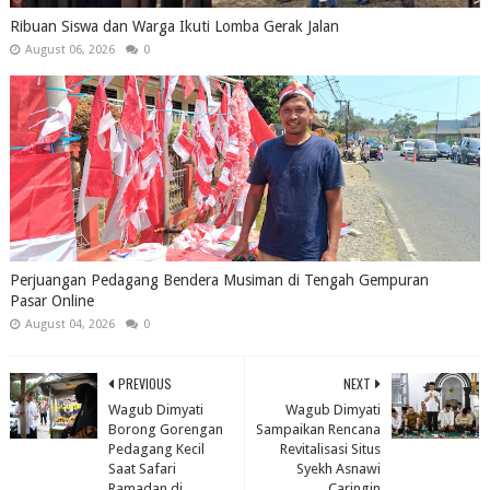
Ribuan Siswa dan Warga Ikuti Lomba Gerak Jalan
August 06, 2026
0
Perjuangan Pedagang Bendera Musiman di Tengah Gempuran
Pasar Online
August 04, 2026
0
PREVIOUS
NEXT
Wagub Dimyati
Wagub Dimyati
Borong Gorengan
Sampaikan Rencana
Pedagang Kecil
Revitalisasi Situs
Saat Safari
Syekh Asnawi
Ramadan di
Caringin