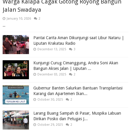
Warga Kalapa Cagak Gotong Royong Bangun
Jalan Swadaya
January 10, 2026
2
...
Pantai Carita Aman Dikunjungi saat Libur Nataru |
Liputan Krakatau Radio
December 13, 2025
3
Kunjungi Curug Cimanggung, Andra Soni Akan
Bangun Akses Jalan | Liputan ...
December 03, 2025
2
Gubernur Banten Salurkan Bantuan Transplantasi
Karang dan Apartemen Ikan...
October 30, 2025
2
Larang Buang Sampah di Pasar, Muspika Labuan
Dirikan Posko dan Petugas J...
October 29, 2025
2