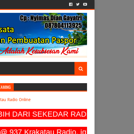
EAMING
tau Radio Online
DARI SEKEDAR RADIO LOKAL, SEIRI
rakatau Radio, ig @ 937_krakatau_rad