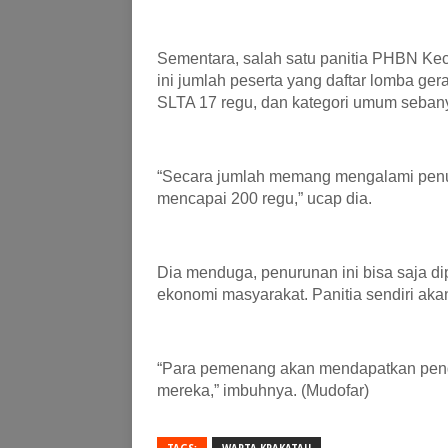
Sementara, salah satu
panitia PHBN Ke
ini jumlah peserta yang
daftar lomba ger
SLTA 17 regu, dan kategori umum seban
“Secara jumlah memang mengalami penur
mencapai 200 regu,”
ucap dia
.
Dia
menduga, penurunan ini bisa saja dip
ekonomi masyarakat.
Panitia
sendiri
akan
“P
ara pemenang akan mendapatkan pengh
mereka
,” imbuhnya
. (Mudofar)