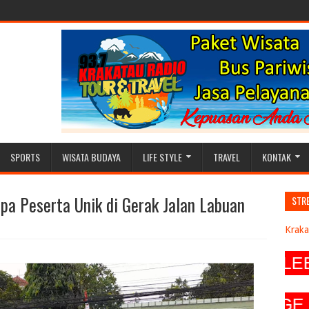
SPORTS
WISATA BUDAYA
LIFE STYLE
TRAVEL
KONTAK
pa Peserta Unik di Gerak Jalan Labuan
STR
Kraka
HADIR LEBIH 
FANPAGE @ 937 K