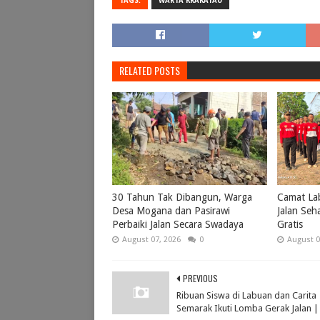
TAGS:
WARTA KRAKATAU
RELATED POSTS
30 Tahun Tak Dibangun, Warga
Camat Lab
Desa Mogana dan Pasirawi
Jalan Seh
Perbaiki Jalan Secara Swadaya
Gratis
August 07, 2026
0
August 0
PREVIOUS
Ribuan Siswa di Labuan dan Carita
Semarak Ikuti Lomba Gerak Jalan | L