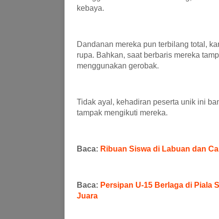
kebaya.
Dandanan mereka pun terbilang total, ka
rupa. Bahkan, saat berbaris mereka ta
menggunakan gerobak.
Tidak ayal, kehadiran peserta unik ini b
tampak mengikuti mereka.
Baca:
Ribuan Siswa di Labuan dan Car
Baca:
Persipan U-15 Berlaga di Piala
Juara