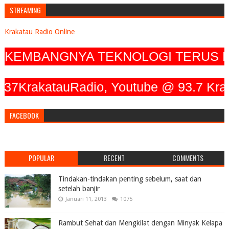
STREAMING
Krakatau Radio Online
MBANGNYA TEKNOLOGI TERUS MENGE
rakatauRadio, Youtube @ 93.7 Krakata
FACEBOOK
POPULAR
RECENT
COMMENTS
Tindakan-tindakan penting sebelum, saat dan
setelah banjir
Januari 11, 2013
1075
Rambut Sehat dan Mengkilat dengan Minyak Kelapa