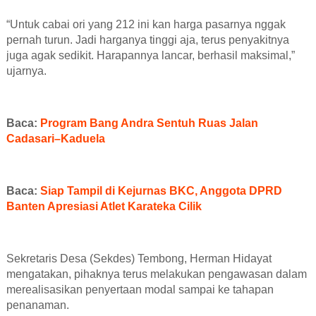
“
Untuk cabai
o
r
i
yang 212 ini kan harga pasarnya nggak
pernah turun. Jadi harganya tinggi aja, terus penyakitnya
juga agak sedikit. Harapannya lancar, berhasil maksimal
,”
ujarnya.
Baca:
Program Bang Andra Sentuh Ruas Jalan
Cadasari–Kaduela
Baca:
Siap Tampil di Kejurnas BKC, Anggota DPRD
Banten Apresiasi Atlet Karateka Cilik
Sekretaris Desa (Sekdes) Tembong, Herman Hidayat
mengatakan, pihaknya terus melakukan
pengawasan dalam
merealisasikan penyertaan modal sampai ke tahapan
penanaman.