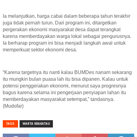
Ia melanjutkan, harga cabai dalam beberapa tahun terakhir
juga tidak pernah turun. Dari program ini, ditargetkan
pergerakan ekonomi masyarakat desa dapat terangkat
karena memberdayakan warga lokal sebagai pengurusnya.
Ia
berharap program ini bisa menjadi langkah awal untuk
memperkuat sektor ekonomi desa.
“
Karena targetnya itu nanti kalau BUMD
es
nanam sekarang
itu mungkin bulan puasa lah
i
tu bisa dipanen. Kalau untuk
potensi penggerakan ekonomi
,
menurut saya progresnya
bagus karena selama ini pengerjaan penyiapan lahan itu
mem
b
erdayakan masyarakat setempat
,” tandasnya.
(Mudofar)
TAGS:
WARTA KRAKATAU