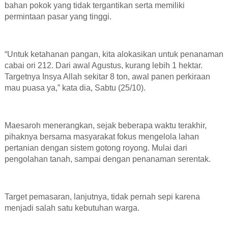
bahan pokok yang tidak tergantikan serta memiliki
permintaan pasar yang tinggi.
“
Untuk ketahanan pangan, kita alokasikan untuk penanaman
cabai
ori
212. Dari awal Agustus
, k
urang lebih 1 hektar.
Targetnya
I
nsya Allah sekitar 8 ton
, a
wal panen perkiraan
mau puasa ya
,” kata dia, Sabtu (25/10).
Maesaroh menerangkan, s
ejak beberapa
waktu
terakhir,
pihaknya
bersama masyarakat fokus mengelola lahan
pertanian dengan sistem gotong royong. Mulai dari
pengolahan tanah,
sampai dengan penanaman serentak
.
Target pemasaran, lanjutnya, tidak pernah sepi karena
menjadi salah satu kebutuhan warga.