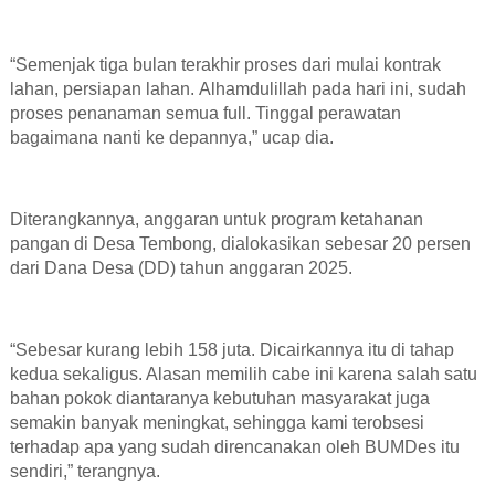
“
Semenjak tiga bulan terakhir proses dari mulai kontrak
lahan, persiapan lahan
.
Alhamdulillah pada hari ini, sudah
proses penanaman semua full. Tinggal perawatan
bagaimana nanti ke depannya
,” ucap dia
.
Diterangkannya, anggaran untuk
program ketahanan
pangan
di Desa Tembong, dialokasikan sebesar
20
persen
dari Dana Desa
(DD) tahun anggaran 2025.
“S
ebesar kurang lebih 158 juta.
D
icairkannya itu di tahap
kedua sekaligus. Alasan memilih cabe ini
k
arena salah satu
bahan pokok diantaranya kebutuhan masyarakat juga
semakin banyak meningkat
,
sehingga kami terobsesi
terhadap apa yang sudah direncanakan oleh BUMD
es
itu
sendiri
,” terangnya
.