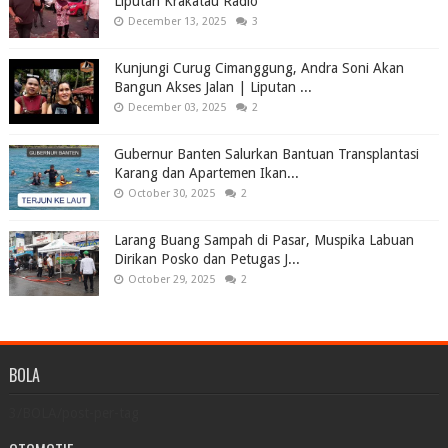
Liputan Krakatau Radio
December 13, 2025
3
Kunjungi Curug Cimanggung, Andra Soni Akan
Bangun Akses Jalan | Liputan ...
December 03, 2025
2
Gubernur Banten Salurkan Bantuan Transplantasi
Karang dan Apartemen Ikan...
October 30, 2025
2
Larang Buang Sampah di Pasar, Muspika Labuan
Dirikan Posko dan Petugas J...
October 29, 2025
2
BOLA
3/BOLA/post-per-tag