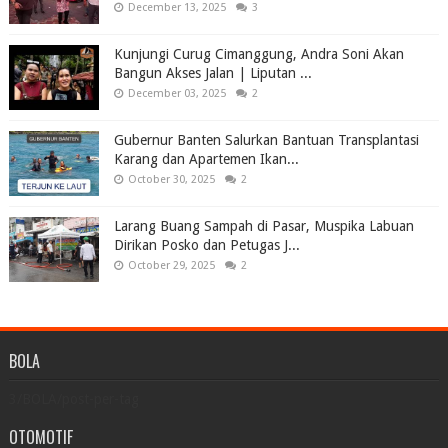
December 13, 2025
3
Kunjungi Curug Cimanggung, Andra Soni Akan
Bangun Akses Jalan | Liputan ...
December 03, 2025
2
Gubernur Banten Salurkan Bantuan Transplantasi
Karang dan Apartemen Ikan...
October 30, 2025
2
Larang Buang Sampah di Pasar, Muspika Labuan
Dirikan Posko dan Petugas J...
October 29, 2025
2
BOLA
3/BOLA/post-per-tag
OTOMOTIF