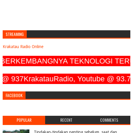
STREAMING
Krakatau Radio Online
RKEMBANGNYA TEKNOLOGI TERUS MEN
37KrakatauRadio, Youtube @ 93.7 Krak
FACEBOOK
POPULAR
RECENT
COMMENTS
Tindakan-tindakan penting sebelum, saat dan